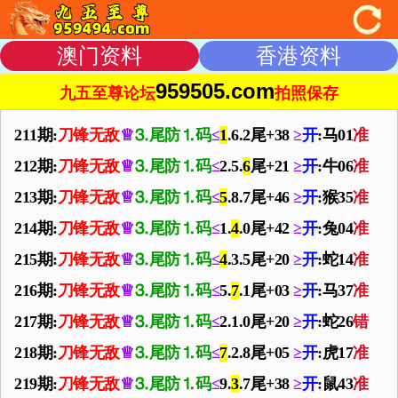
澳门资料
香港资料
959505.com
九五至尊论坛
拍照保存
211期:
刀锋无敌
♕
⒊尾防⒈码
≤
1
.6.2尾+38
≥
开
:马01
准
212期:
刀锋无敌
♕
⒊尾防⒈码
≤
2.5.
6
尾+21
≥
开
:牛06
准
213期:
刀锋无敌
♕
⒊尾防⒈码
≤
5
.8.7尾+46
≥
开
:猴35
准
214期:
刀锋无敌
♕
⒊尾防⒈码
≤
1.
4
.0尾+42
≥
开
:兔04
准
215期:
刀锋无敌
♕
⒊尾防⒈码
≤
4
.3.5尾+20
≥
开
:蛇14
准
216期:
刀锋无敌
♕
⒊尾防⒈码
≤
5.
7
.1尾+03
≥
开
:马37
准
217期:
刀锋无敌
♕
⒊尾防⒈码
≤
2.1.0尾+20
≥
开
:蛇26
错
218期:
刀锋无敌
♕
⒊尾防⒈码
≤
7
.2.8尾+05
≥
开
:虎17
准
219期:
刀锋无敌
♕
⒊尾防⒈码
≤
9.
3
.7尾+38
≥
开
:鼠43
准