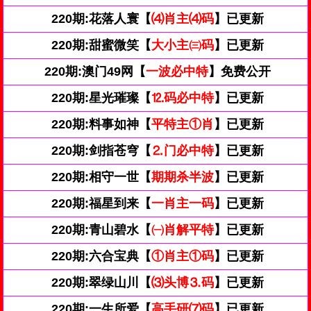
220期:花落人寰【
⑷肖主⑷码
】已更新
220期:甜蜜微笑【
大小主㈢码
】已更新
220期:澳门49网【
一波必中特
】免费公开
220期:星光璀璨【
⒓码必中特
】已更新
220期:料事如神【
平特主①肖
】已更新
220期:剑指苍穹【
⒉门必中特
】已更新
220期:相守一世【
期期杀半波
】已更新
220期:福星到来【
一肖主一码
】已更新
220期:青山碧水【
㈠肖解平特
】已更新
220期:六合宝典【
①肖主①码
】已更新
220期:翠绿山川【
⑶头博⒊码
】已更新
220期:一生所爱【
高手研⑺码
】已更新