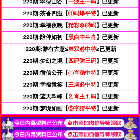
220期:翠绿山谷【
一波主一码
】已更新
220期:茶香四溢【
⑴码爆平特
】已更新
220期:幸福夜晚【
精彩杀⑿码
】已更新
220期:陪伴如初【
黑白中生肖
】已更新
220期:雅有古意≤
单双必中特
≥已更新
220期:梦幻之境【
四码防三码
】已更新
220期:微信公开【
㈡肖稳中特
】已更新
220期:幸福微笑【
三尾必中特
】已更新
220期:蓝天翠峰【
⒉肖主⒈码
】已更新
220期:梦境如画【
⑤字猜平特
】已更新