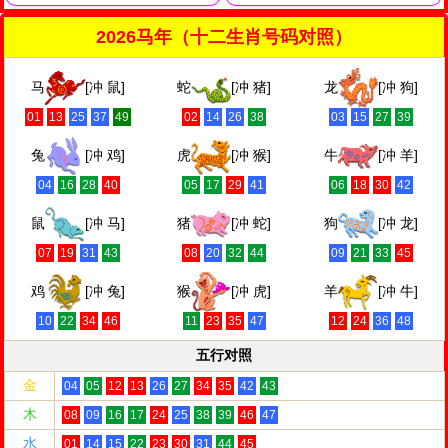
2026马年（十二生肖号码对照）
马
[冲 鼠]
蛇
[冲 猪]
龙
[冲 狗]
01
13
25
37
49
02
14
26
38
03
15
27
39
兔
[冲 鸡]
虎
[冲 猴]
牛
[冲 羊]
04
16
28
40
05
17
29
41
06
18
30
42
鼠
[冲 马]
猪
[冲 蛇]
狗
[冲 龙]
07
19
31
43
08
20
32
44
09
21
33
45
鸡
[冲 兔]
猴
[冲 虎]
羊
[冲 牛]
10
22
34
46
11
23
35
47
12
24
36
48
五行对照
金
04
05
12
13
26
27
34
35
42
43
木
08
09
16
17
24
25
38
39
46
47
水
01
14
15
22
23
30
31
44
45