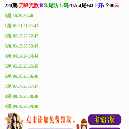
220期:
刀锋无敌
♕
⒊尾防⒈码
≤
0.5.4尾+41
≥
开
:？00
未
0尾:10.20.30.40
1尾:01.11.21.31.41
2尾:02.12.22.32.42
3尾:03.13.23.33.43
4尾:04.14.24.34.44
5尾:05.15.25.35.45
6尾:06.16.26.36.46
7尾:07.17.27.37.47
8尾:08.18.28.38.48
9尾:09.19.29.39.49