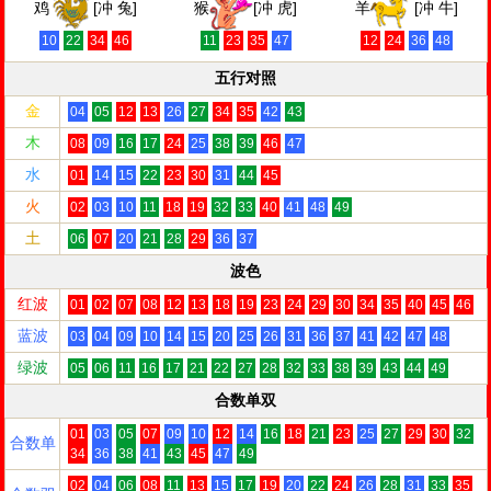
鸡
[冲 兔]
猴
[冲 虎]
羊
[冲 牛]
10
22
34
46
11
23
35
47
12
24
36
48
五行对照
金
04
05
12
13
26
27
34
35
42
43
木
08
09
16
17
24
25
38
39
46
47
水
01
14
15
22
23
30
31
44
45
火
02
03
10
11
18
19
32
33
40
41
48
49
土
06
07
20
21
28
29
36
37
波色
红波
01
02
07
08
12
13
18
19
23
24
29
30
34
35
40
45
46
蓝波
03
04
09
10
14
15
20
25
26
31
36
37
41
42
47
48
绿波
05
06
11
16
17
21
22
27
28
32
33
38
39
43
44
49
合数单双
01
03
05
07
09
10
12
14
16
18
21
23
25
27
29
30
32
合数单
34
36
38
41
43
45
47
49
02
04
06
08
11
13
15
17
19
20
22
24
26
28
31
33
35