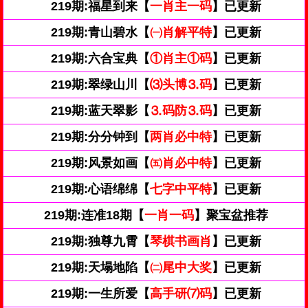
219期:福星到来【
一肖主一码
】已更新
219期:青山碧水【
㈠肖解平特
】已更新
219期:六合宝典【
①肖主①码
】已更新
219期:翠绿山川【
⑶头博⒊码
】已更新
219期:蓝天翠影【
⒊码防⒊码
】已更新
219期:分分钟到【
两肖必中特
】已更新
219期:风景如画【
㈤肖必中特
】已更新
219期:心语绵绵【
七字中平特
】已更新
219期:连准18期【
一肖一码
】聚宝盆推荐
219期:独尊九霄【
琴棋书画肖
】已更新
219期:天塌地陷【
㈡尾中大奖
】已更新
219期:一生所爱【
高手研⑺码
】已更新