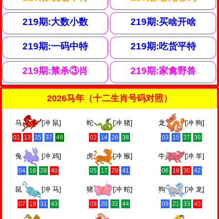
219期:大数小数
219期:买啥开啥
219期:
一码中特
219期:吃货平特
219期:禁杀③肖
219期:家禽野兽
2026马年（十二生肖号码对照）
马
[冲 鼠]
蛇
[冲 猪]
龙
[冲 狗]
01
13
25
37
49
02
14
26
38
03
15
27
39
兔
[冲 鸡]
虎
[冲 猴]
牛
[冲 羊]
04
16
28
40
05
17
29
41
06
18
30
42
鼠
[冲 马]
猪
[冲 蛇]
狗
[冲 龙]
07
19
31
43
08
20
32
44
09
21
33
45