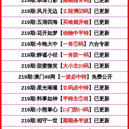
219期:翠绿竹影【
期期报⒐码
】已更新
219期:风月无边【
⒉段博⑵码
】已更新
219期:五湖四海【
买啥就开啥
】已更新
219期:花开如梦【
动物中平特
】已更新
219期:今晚大中【
一肖①码
】六合专家
219期:静谧小径【
一肖防一码
】已更新
219期:甜蜜微笑【
大小主㈢码
】已更新
219期:澳门49网【
一波必中特
】免费公开
219期:星光璀璨【
⒓码必中特
】已更新
219期:料事如神【
平特主①肖
】已更新
219期:小熊掌心【
㈡门防㈠码
】已更新
219期:相守一世【
期期杀半波
】已更新