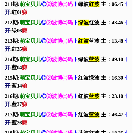
211期:
萌宝贝儿
◎
⑵波博㈡码
ㅏ
绿波
红波
主：06.45
ㅓ
开
:红01
赚
212期:
萌宝贝儿
◎
⑵波博㈡码
ㅏ
绿波
红波 主：43.46
ㅓ
开
:绿06
赚
213期:
萌宝贝儿
◎
⑵波博㈡码
ㅏ
红波
蓝波 主：13.48
ㅓ
开
:红35
赚
214期:
萌宝贝儿
◎
⑵波博㈡码
ㅏ
绿波
蓝波
主：49.10
ㅓ
开
:蓝04
赚
215期:
萌宝贝儿
◎
⑵波博㈡码
ㅏ
红波绿波 主：16.30
ㅓ
开
:蓝14
输
216期:
萌宝贝儿
◎
⑵波博㈡码
ㅏ
红波
蓝波
主：23.10
ㅓ
开
:蓝37
赚
217期:
萌宝贝儿
◎
⑵波博㈡码
ㅏ
红波
蓝波
主：46.47
ㅓ
开
:蓝26
赚