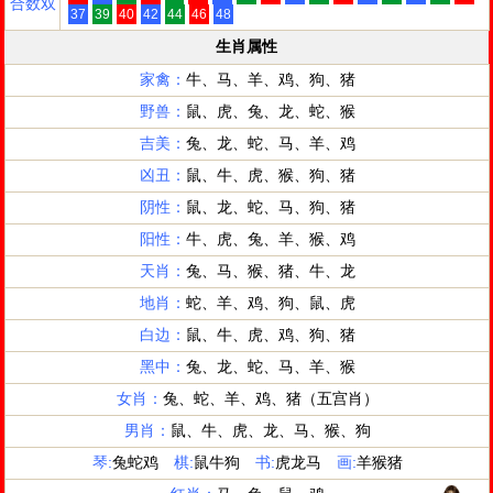
合数双
37
39
40
42
44
46
48
生肖属性
家禽：
牛、马、羊、鸡、狗、猪
野兽：
鼠、虎、兔、龙、蛇、猴
吉美：
兔、龙、蛇、马、羊、鸡
凶丑：
鼠、牛、虎、猴、狗、猪
阴性：
鼠、龙、蛇、马、狗、猪
阳性：
牛、虎、兔、羊、猴、鸡
天肖：
兔、马、猴、猪、牛、龙
地肖：
蛇、羊、鸡、狗、鼠、虎
白边：
鼠、牛、虎、鸡、狗、猪
黑中：
兔、龙、蛇、马、羊、猴
女肖：
兔、蛇、羊、鸡、猪（五宫肖）
男肖：
鼠、牛、虎、龙、马、猴、狗
琴:
兔蛇鸡
棋:
鼠牛狗
书:
虎龙马
画:
羊猴猪