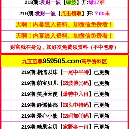
218期:
发财一波
【
绿波
】开:
绿17
准
219期:
发财一波
【
点击领取
】开:
？00
未
天啊！内幕透入资料。加微信免费看！
天啊！内幕透入资料。加微信免费看！
财富就在身边，加好友免费领资料（不中包赔）
959505.com
九五至尊
高手资料区
219期:相濡以沫【
一尾中平特
】已更新
219期:萌宝贝儿【
⑵波博㈡码
】已更新
219期:笑脸天使【
爆特中六肖
】已更新
219期:静谧仙都【
⑶头中特码
】已更新
219期:爱心小熊【
⑵码加⑴码
】已更新
219期:糖果宝贝【
家野各一肖
】已更新