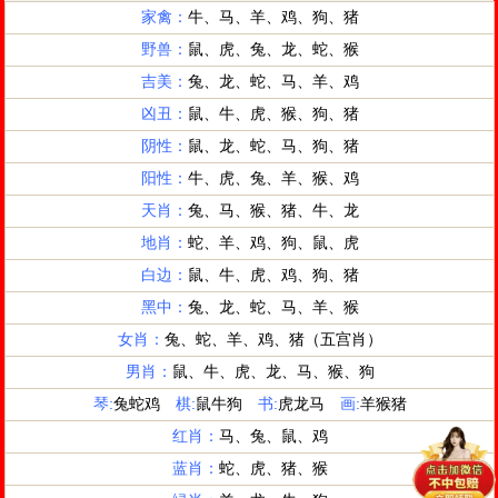
家禽：
牛、马、羊、鸡、狗、猪
野兽：
鼠、虎、兔、龙、蛇、猴
吉美：
兔、龙、蛇、马、羊、鸡
凶丑：
鼠、牛、虎、猴、狗、猪
阴性：
鼠、龙、蛇、马、狗、猪
阳性：
牛、虎、兔、羊、猴、鸡
天肖：
兔、马、猴、猪、牛、龙
地肖：
蛇、羊、鸡、狗、鼠、虎
白边：
鼠、牛、虎、鸡、狗、猪
黑中：
兔、龙、蛇、马、羊、猴
女肖：
兔、蛇、羊、鸡、猪（五宫肖）
男肖：
鼠、牛、虎、龙、马、猴、狗
琴:
兔蛇鸡
棋:
鼠牛狗
书:
虎龙马
画:
羊猴猪
红肖：
马、兔、鼠、鸡
蓝肖：
蛇、虎、猪、猴