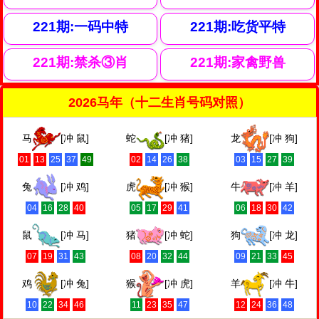
221期:
一码中特
221期:吃货平特
221期:禁杀③肖
221期:家禽野兽
2026马年（十二生肖号码对照）
马
[冲 鼠]
蛇
[冲 猪]
龙
[冲 狗]
01
13
25
37
49
02
14
26
38
03
15
27
39
兔
[冲 鸡]
虎
[冲 猴]
牛
[冲 羊]
04
16
28
40
05
17
29
41
06
18
30
42
鼠
[冲 马]
猪
[冲 蛇]
狗
[冲 龙]
07
19
31
43
08
20
32
44
09
21
33
45
鸡
[冲 兔]
猴
[冲 虎]
羊
[冲 牛]
10
22
34
46
11
23
35
47
12
24
36
48