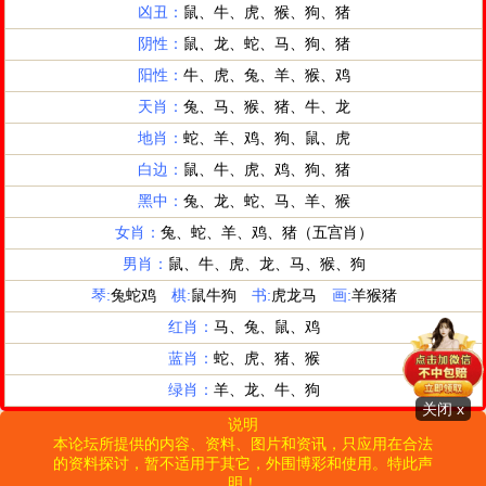
凶丑：
鼠、牛、虎、猴、狗、猪
阴性：
鼠、龙、蛇、马、狗、猪
阳性：
牛、虎、兔、羊、猴、鸡
天肖：
兔、马、猴、猪、牛、龙
地肖：
蛇、羊、鸡、狗、鼠、虎
白边：
鼠、牛、虎、鸡、狗、猪
黑中：
兔、龙、蛇、马、羊、猴
女肖：
兔、蛇、羊、鸡、猪（五宫肖）
男肖：
鼠、牛、虎、龙、马、猴、狗
琴:
兔蛇鸡
棋:
鼠牛狗
书:
虎龙马
画:
羊猴猪
红肖：
马、兔、鼠、鸡
蓝肖：
蛇、虎、猪、猴
绿肖：
羊、龙、牛、狗
关闭 x
说明
本论坛所提供的内容、资料、图片和资讯，只应用在合法
的资料探讨，暂不适用于其它，外围博彩和使用。特此声
明！