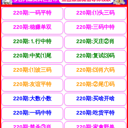
220期:一码平特
220期:⑴头三码
220期:稳赚单双
220期:
三码中特
220期:⒈行中特
220期:灭庄②肖
220期:中奖⑴尾
220期:复试⑶码
220期:⑴波三码
220期:⑶肖六码
220期:友谊平特
220期:②尾①码
220期:大数小数
220期:买啥开啥
220期:
一码中特
220期:吃货平特
220期:禁杀③肖
220期:家禽野兽