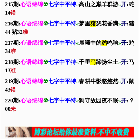
215期:
心语绵绵
☢
七字中平特
«
高山之巅羊群游
»
开
:蛇
14
错
216期:
心语绵绵
☢
七字中平特
«
梦里
猪
憩花香满
»
开
:猪
44 猪32
准
217期:
心语绵绵
☢
七字中平特
«
晨曦中的
鸡
鸣响
»
开
:鸡
34
准
218期:
心语绵绵
☢
七字中平特
«
千里
马
蹄扬尘土
»
开
:马
13
准
219期:
心语绵绵
☢
七字中平特
«
春耕牛影悠悠然
»
开
:鼠
43
错
220期:
心语绵绵
☢
七字中平特
«
狗守故园夜不眠
»
开
:？
00
未