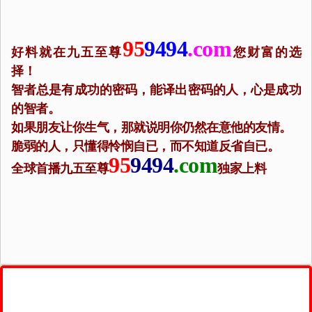
95
9494
.com
好料就在九五至尊
您财富的选
择！
智者总是有成功的密码，能译出密码的人，心是成功
的智者。
如果朋友让你生气，那就说明你仍然在意他的友情。
脆弱的人，只懂得怜悯自已，而不知道反省自已。
95
9494
.com
全球首播九五至尊
独家上料