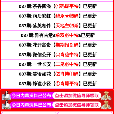
087期:茶香四溢【
⑴码爆平特
】已更新
087期:雨后彩虹【
绝杀★⒂码
】已更新
087期:落英相伴【
天地主⑵肖
】已更新
087期:雅有古意≤
单双必中特
≥已更新
087期:花开富贵【
期期报⒐码
】已更新
087期:微信公开【
㈡肖稳中特
】已更新
087期:一世长安【
二尾必中特
】已更新
087期:笑语如花【
⑵肖博⑴码
】已更新
087期:静谧小径【
①肖爆平特
】已更新