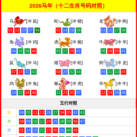
2026马年（十二生肖号码对照）
马
[冲 鼠]
蛇
[冲 猪]
龙
[冲 狗]
01
13
25
37
49
02
14
26
38
03
15
27
39
兔
[冲 鸡]
虎
[冲 猴]
牛
[冲 羊]
04
16
28
40
05
17
29
41
06
18
30
42
鼠
[冲 马]
猪
[冲 蛇]
狗
[冲 龙]
07
19
31
43
08
20
32
44
09
21
33
45
鸡
[冲 兔]
猴
[冲 虎]
羊
[冲 牛]
10
22
34
46
11
23
35
47
12
24
36
48
五行对照
金
04
05
12
13
26
27
34
35
42
43
木
08
09
16
17
24
25
38
39
46
47
水
01
14
15
22
23
30
31
44
45