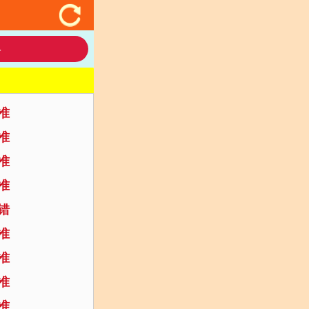
料
准
准
准
准
错
准
准
准
准