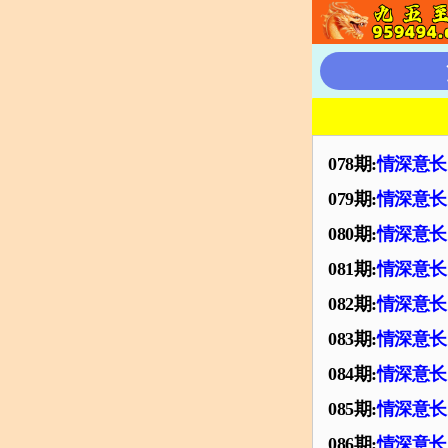
078期:
情深意长
079期:
情深意长
080期:
情深意长
081期:
情深意长
082期:
情深意长
083期:
情深意长
084期:
情深意长
085期:
情深意长
086期:
情深意长