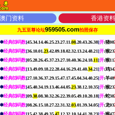
澳门资料
香港资
959505.com
九五至尊论坛
拍照保存
❃
经典⒀码数
[
45.34.14.46.25.23.27.11.
08
.20.43.26.38
]
开
:猪08
❃
经典⒀码数
[
36.10.01.
23
.42.09.18.02.32.13.24.48.21
]
开
:猴23
❃
经典⒀码数
[
05.28.26.45.37.23.27.10.40.36.24.18.
11
]
开
:猴11
❃
经典⒀码数
[
13.49.09.18.22.28.44.16.29.41.40.
34
.21
]
开
:鸡34
❃
经典⒀码数
[
27.10.36.37.29.15.47.17.45.04.34.40.25
]
开
:羊48
❃
经典⒀码数
[
45.40.34.19.13.46.44.05.
23
.38.12.10.35
]
开
:猴23
❃
经典⒀码数
[
09.
38
.08.30.32.26.22.39.05.49.10.20.18
]
开
:蛇38
❃
经典⒀码数
[
08.26.15.18.27.22.31.32.
03
.01.39.34.05
]
开
:龙03
❃
经典⒀码数
[
15.42.38.49.35.
47
.12.32.10.14.41.28.23
]
开
:猴47