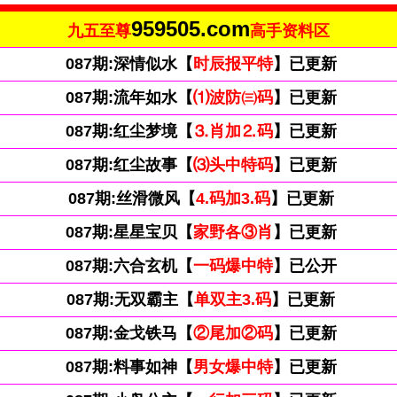
959505.com
九五至尊
高手资料区
087期:深情似水【
时辰报平特
】已更新
087期:流年如水【
⑴波防㈢码
】已更新
087期:红尘梦境【
⒊肖加⒉码
】已更新
087期:红尘故事【
⑶头中特码
】已更新
087期:丝滑微风【
4.码加3.码
】已更新
087期:星星宝贝【
家野各③肖
】已更新
087期:六合玄机【
一码爆中特
】已公开
087期:无双霸主【
单双主3.码
】已更新
087期:金戈铁马【
②尾加②码
】已更新
087期:料事如神【
男女爆中特
】已更新