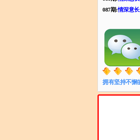
087期:
情深意长
拥有坚持不懈