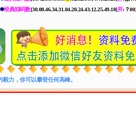
❃
经典⒀码数
[
30.08.46.34.31.04.20.24.43.12.25.49.18
]
开
:？00
的毅力，你可以攀登任何高峰。