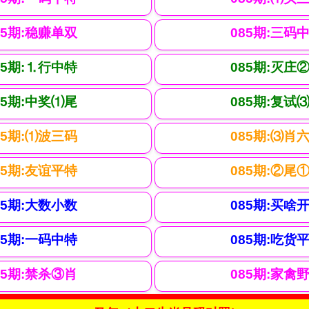
85期:稳赚单双
085期:
三码
85期:⒈行中特
085期:灭庄
85期:中奖⑴尾
085期:复试
85期:⑴波三码
085期:⑶肖
85期:友谊平特
085期:②尾
85期:大数小数
085期:买啥
85期:
一码中特
085期:吃货
85期:禁杀③肖
085期:家禽