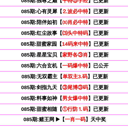
085期:独尊之巅【
平特⑤字经
】已更新
085期:心有灵犀【
⒉波必中特
】已更新
085期:陪伴如初【
㈤肖必中特
】已更新
085期:红尘故事【
⑶头中特码
】已更新
085期:甜蜜家园【
14码来中特
】已更新
085期:星星宝贝【
家野各③肖
】已更新
085期:六合玄机【
一码爆中特
】已公开
085期:无双霸主【
单双主3.码
】已更新
085期:剑指九天【
③尾博③码
】已更新
085期:料事如神【
男女爆中特
】已更新
085期:甜蜜相随【
①行防⒈码
】已更新
085期:赌王网 ▶️【
一肖一码
】天中奖