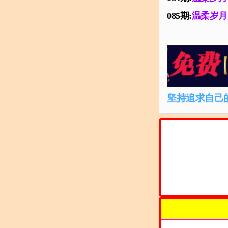
085期:
温柔岁月
坚持追求自己